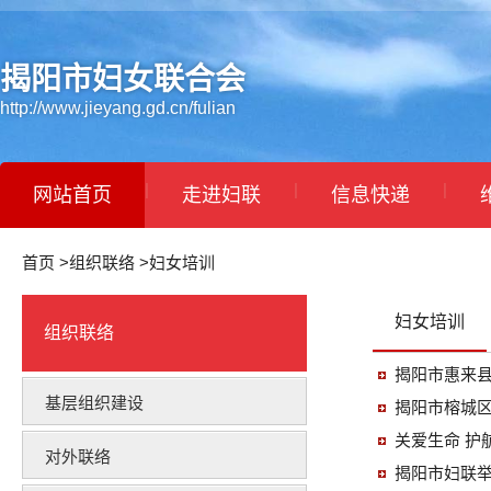
揭阳市妇女联合会
http://www.jieyang.gd.cn/fulian
|
|
|
网站首页
走进妇联
信息快递
|
家庭儿童
学习贯彻党的二十届三中全会精神
首页
>
组织联络
>
妇女培训
|
妇女培训
组织联络
组织联络
揭阳市惠来
基层组织建设
揭阳市榕城
关爱生命 护
对外联络
揭阳市妇联举